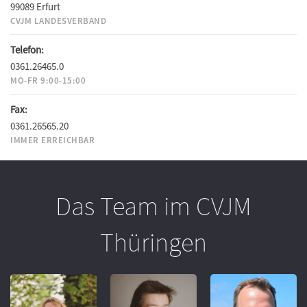
99089 Erfurt
CVJM LANDESVERBAND
Telefon:
0361.26465.0
MO-FR 9:00-15:00
Fax:
0361.26565.20
IMMER ERREICHBAR
Das Team im CVJM
Thüringen