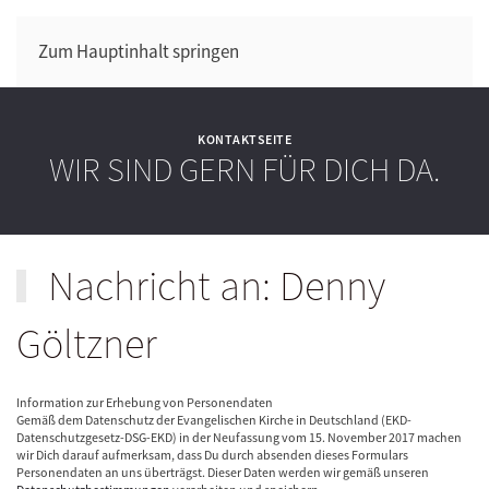
Zum Hauptinhalt springen
KONTAKTSEITE
WIR SIND GERN FÜR DICH DA.
Nachricht an: Denny
Göltzner
Information zur Erhebung von Personendaten
Gemäß dem Datenschutz der Evangelischen Kirche in Deutschland (EKD-
Datenschutzgesetz-DSG-EKD) in der Neufassung vom 15. November 2017 machen
wir Dich darauf aufmerksam, dass Du durch absenden dieses Formulars
Personendaten an uns überträgst. Dieser Daten werden wir gemäß unseren