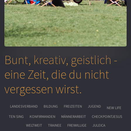
Bunt, kreativ, geistlich -
eine Zeit, die du nicht
vergessen wirst.
LANDESVERBAND
BILDUNG
FREIZEITEN
JUGEND
NEW LIFE
TEN SING
KONFIRMANDEN
MÄNNERARBEIT
CHECKPOINTJESUS
WELTWEIT
TRAINEE
FREIWILLIGE
JULEICA