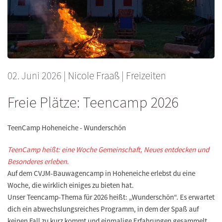
02. Juni 2026
|
Nicole Fraaß
|
Freizeiten
Freie Plätze: Teencamp 2026
TeenCamp Hoheneiche - Wunderschön
TeenCamp heißt: eine Woche Gemeinschaft, Neues entdecken und
Besonderes erleben.
Auf dem CVJM-Bauwagencamp in Hoheneiche erlebst du eine
Woche, die wirklich einiges zu bieten hat.
Unser Teencamp-Thema für 2026 heißt: „Wunderschön“. Es erwartet
dich ein abwechslungsreiches Programm, in dem der Spaß auf
keinen Fall zu kurz kommt und einmalige Erfahrungen gesammelt