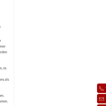
G
r
mmer
erden
n, es
uns als
en.
ehmen.