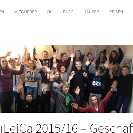
EN
MITGLIEDER
DU
BLOG
HÄUSER
REISEN
uLeiCa 2015/16 – Geschaff