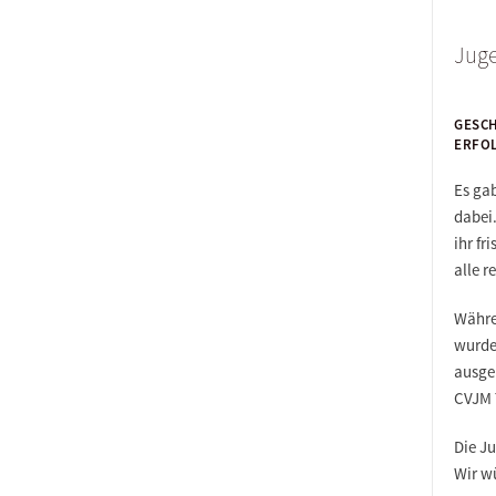
Juge
GESCH
ERFO
Es ga
dabei
ihr f
alle r
Währe
wurde 
ausgeb
CVJM 
Die Ju
Wir w