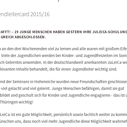
ndleitercard 2015/16
AFFT! – 19 JUNGE MENSCHEN HABEN GESTERN IHRE JULEICA-SCHULUN
LGREICH ABGESCHLOSSEN.
b an den drei Wochenenden viel zu lernen und alle waren mit großem Eife
. Viele der Jugendlichen werden bei Kinder- und Jugendfreizeiten im So
risch Gelerntes anwenden. In der deutschlandweit anerkannten JuLeiCa w
elevanten Inhalte behandelt, die für einen Jugendleiter wichtig sind.
nd der Seminare in Hoheneiche wurden neue Freundschaften geschlosse
viel gelacht und viel gelernt. Junge Menschen befähigen, damit sie gut
ildet und geschult sich für Kinder und Jugendliche engagieren - das ist 
Thüringen wichtig!
LeiCa ist ein gute Möglichkeit, persönlich sowie fachlich weiter zu komm
ünschen uns, dass noch viel mehr Jugendliche diese Möglichkeit wahrn