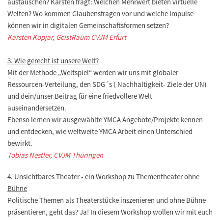
austauschen? Karsten fragt: Welchen Mehrwert bieten virtuelle
Welten? Wo kommen Glaubensfragen vor und welche Impulse
können wir in digitalen Gemeinschaftsformen setzen?
Karsten Kopjar, GeistRaum CVJM Erfurt
3. Wie gerecht ist unsere Welt?
Mit der Methode „Weltspiel“ werden wir uns mit globaler
Ressourcen-Verteilung, den SDG´s ( Nachhaltigkeit- Ziele der UN)
und dein/unser Beitrag für eine friedvollere Welt
auseinandersetzen.
Ebenso lernen wir ausgewählte YMCA Angebote/Projekte kennen
und entdecken, wie weltweite YMCA Arbeit einen Unterschied
bewirkt.
Tobias Nestler, CVJM Thüringen
4. Unsichtbares Theater - ein Workshop zu Thementheater ohne
Bühne
Politische Themen als Theaterstücke inszenieren und ohne Bühne
präsentieren, geht das? Ja! In diesem Workshop wollen wir mit euch