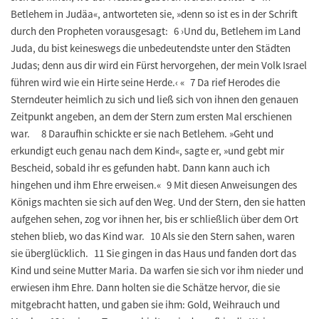
Betlehem in Judäa«, antworteten sie, »denn so ist es in der Schrift
durch den Propheten vorausgesagt: 6 ›Und du, Betlehem im Land
Juda, du bist keineswegs die unbedeutendste unter den Städten
Judas; denn aus dir wird ein Fürst hervorgehen, der mein Volk Israel
führen wird wie ein Hirte seine Herde.‹ « 7 Da rief Herodes die
Sterndeuter heimlich zu sich und ließ sich von ihnen den genauen
Zeitpunkt angeben, an dem der Stern zum ersten Mal erschienen
war. 8 Daraufhin schickte er sie nach Betlehem. »Geht und
erkundigt euch genau nach dem Kind«, sagte er, »und gebt mir
Bescheid, sobald ihr es gefunden habt. Dann kann auch ich
hingehen und ihm Ehre erweisen.« 9 Mit diesen Anweisungen des
Königs machten sie sich auf den Weg. Und der Stern, den sie hatten
aufgehen sehen, zog vor ihnen her, bis er schließlich über dem Ort
stehen blieb, wo das Kind war. 10 Als sie den Stern sahen, waren
sie überglücklich. 11 Sie gingen in das Haus und fanden dort das
Kind und seine Mutter Maria. Da warfen sie sich vor ihm nieder und
erwiesen ihm Ehre. Dann holten sie die Schätze hervor, die sie
mitgebracht hatten, und gaben sie ihm: Gold, Weihrauch und