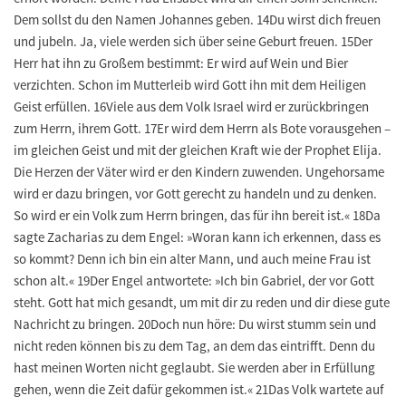
Dem sollst du den Namen Johannes geben. 14Du wirst dich freuen
und jubeln. Ja, viele werden sich über seine Geburt freuen. 15Der
Herr hat ihn zu Großem bestimmt: Er wird auf Wein und Bier
verzichten. Schon im Mutterleib wird Gott ihn mit dem Heiligen
Geist erfüllen. 16Viele aus dem Volk Israel wird er zurückbringen
zum Herrn, ihrem Gott. 17Er wird dem Herrn als Bote vorausgehen –
im gleichen Geist und mit der gleichen Kraft wie der Prophet Elija.
Die Herzen der Väter wird er den Kindern zuwenden. Ungehorsame
wird er dazu bringen, vor Gott gerecht zu handeln und zu denken.
So wird er ein Volk zum Herrn bringen, das für ihn bereit ist.« 18Da
sagte Zacharias zu dem Engel: »Woran kann ich erkennen, dass es
so kommt? Denn ich bin ein alter Mann, und auch meine Frau ist
schon alt.« 19Der Engel antwortete: »Ich bin Gabriel, der vor Gott
steht. Gott hat mich gesandt, um mit dir zu reden und dir diese gute
Nachricht zu bringen. 20Doch nun höre: Du wirst stumm sein und
nicht reden können bis zu dem Tag, an dem das eintrifft. Denn du
hast meinen Worten nicht geglaubt. Sie werden aber in Erfüllung
gehen, wenn die Zeit dafür gekommen ist.« 21Das Volk wartete auf