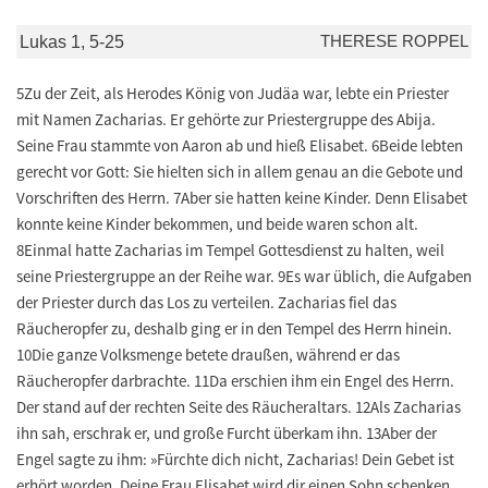
THERESE ROPPEL
Lukas 1, 5-25
5Zu der Zeit, als Herodes König von Judäa war, lebte ein Priester
mit Namen Zacharias. Er gehörte zur Priestergruppe des Abija.
Seine Frau stammte von Aaron ab und hieß Elisabet. 6Beide lebten
gerecht vor Gott: Sie hielten sich in allem genau an die Gebote und
Vorschriften des Herrn. 7Aber sie hatten keine Kinder. Denn Elisabet
konnte keine Kinder bekommen, und beide waren schon alt.
8Einmal hatte Zacharias im Tempel Gottesdienst zu halten, weil
seine Priestergruppe an der Reihe war. 9Es war üblich, die Aufgaben
der Priester durch das Los zu verteilen. Zacharias fiel das
Räucheropfer zu, deshalb ging er in den Tempel des Herrn hinein.
10Die ganze Volksmenge betete draußen, während er das
Räucheropfer darbrachte. 11Da erschien ihm ein Engel des Herrn.
Der stand auf der rechten Seite des Räucheraltars. 12Als Zacharias
ihn sah, erschrak er, und große Furcht überkam ihn. 13Aber der
Engel sagte zu ihm: »Fürchte dich nicht, Zacharias! Dein Gebet ist
erhört worden. Deine Frau Elisabet wird dir einen Sohn schenken.