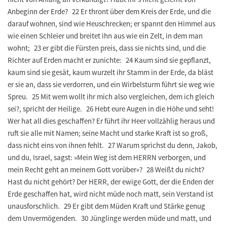
Anbeginn der Erde? 22 Er thront über dem Kreis der Erde, und die
darauf wohnen, sind wie Heuschrecken; er spannt den Himmel aus
wie einen Schleier und breitet ihn aus wie ein Zelt, in dem man
wohnt; 23 er gibt die Fürsten preis, dass sie nichts sind, und die
Richter auf Erden macht er zunichte: 24 Kaum sind sie gepflanzt,
kaum sind sie gesät, kaum wurzelt ihr Stamm in der Erde, da bläst
er sie an, dass sie verdorren, und ein Wirbelsturm führt sie weg wie
Spreu. 25 Mit wem wollt ihr mich also vergleichen, dem ich gleich
sei?, spricht der Heilige. 26 Hebt eure Augen in die Höhe und seht!
Wer hat all dies geschaffen? Er führt ihr Heer vollzählig heraus und
ruft sie alle mit Namen; seine Macht und starke Kraft ist so groß,
dass nicht eins von ihnen fehlt. 27 Warum sprichst du denn, Jakob,
und du, Israel, sagst: »Mein Weg ist dem HERRN verborgen, und
mein Recht geht an meinem Gott vorüber«? 28 Weißt du nicht?
Hast du nicht gehört? Der HERR, der ewige Gott, der die Enden der
Erde geschaffen hat, wird nicht müde noch matt, sein Verstand ist
unausforschlich. 29 Er gibt dem Müden Kraft und Stärke genug
dem Unvermögenden. 30 Jünglinge werden müde und matt, und