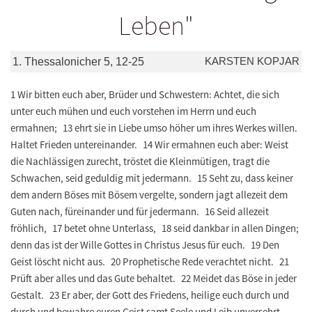
Leben"
KARSTEN KOPJAR
1. Thessalonicher 5, 12-25
1 Wir bitten euch aber, Brüder und Schwestern: Achtet, die sich
unter euch mühen und euch vorstehen im Herrn und euch
ermahnen; 13 ehrt sie in Liebe umso höher um ihres Werkes willen.
Haltet Frieden untereinander. 14 Wir ermahnen euch aber: Weist
die Nachlässigen zurecht, tröstet die Kleinmütigen, tragt die
Schwachen, seid geduldig mit jedermann. 15 Seht zu, dass keiner
dem andern Böses mit Bösem vergelte, sondern jagt allezeit dem
Guten nach, füreinander und für jedermann. 16 Seid allezeit
fröhlich, 17 betet ohne Unterlass, 18 seid dankbar in allen Dingen;
denn das ist der Wille Gottes in Christus Jesus für euch. 19 Den
Geist löscht nicht aus. 20 Prophetische Rede verachtet nicht. 21
Prüft aber alles und das Gute behaltet. 22 Meidet das Böse in jeder
Gestalt. 23 Er aber, der Gott des Friedens, heilige euch durch und
durch und bewahre euren Geist samt Seele und Leib unversehrt,