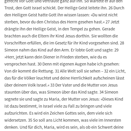
gerecht vor Gott und vertraute ganz auf ihn. So wartete er auf den
Trost, den Gott Israel schickt. Der Heilige Geist leitete ihn. 26 Durch
den Heiligen Geist hatte Gott ihn wissen lassen: »Du wirst nicht
sterben, bevor du den Christus des Herrn gesehen hast.« 27 Jetzt
drängte ihn der Heilige Geist, in den Tempel zu gehen. Gerade
brachten auch die Eltern ihr Kind Jesus dorthin. Sie wollten die
Vorschriften erfüllen, die im Gesetz für ihr Kind vorgesehen sind. 28
Simeon nahm das Kind auf den Arm. Er lobte Gott und sagte: 29
»Herr, jetzt kann dein Diener in Frieden sterben, wie du es
versprochen hast. 30 Denn mit eigenen Augen habe ich gesehen:
Von dir kommt die Rettung. 31 Alle Welt soll sie sehen – 32 ein Licht,
das für die Völker leuchtet und deine Herrlichkeit aufscheinen lässt
über deinem Volk Israel.« 33 Der Vater und die Mutter von Jesus
staunten über das, was Simeon über das Kind sagte. 34 Simeon
segnete sie und sagte zu Maria, der Mutter von Jesus: »Dieses Kind
ist dazu bestimmt, in Israel viele zu Fall zu bringen und viele
aufzurichten. Es wird ein Zeichen Gottes sein, dem viele sich
widersetzen. 35 So soll ans Licht kommen, was viele im Innersten
denken. Und für dich, Maria, wird es sein, als ob ein Schwert deine