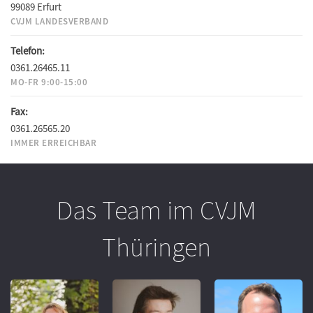
99089 Erfurt
CVJM LANDESVERBAND
Telefon:
0361.26465.11
MO-FR 9:00-15:00
Fax:
0361.26565.20
IMMER ERREICHBAR
Das Team im CVJM
Thüringen